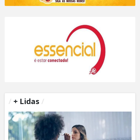
/
+ Lidas
/