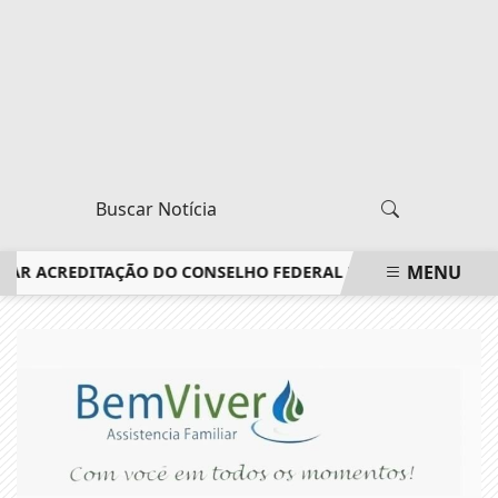
MENU
R ACREDITAÇÃO DO CONSELHO FEDERAL DE MEDICINA
QUEIX
EM ALTA