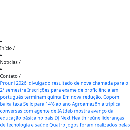
Início
/
Notícias
/
Contato
/
Prouni 2026: divulgado resultado de nova chamada para o
2º semestre
Inscrições para exame de proficiência em
português terminam quinta
Em nova redução, Copom
baixa taxa Selic para 14% ao ano
Agroamazônia triplica
conversas com agente de IA
Ideb mostra avanço da
educação básica no país
DJ Next Health reúne lideranças
de tecnologia e saúde
Quatro jogos foram realizados pelas