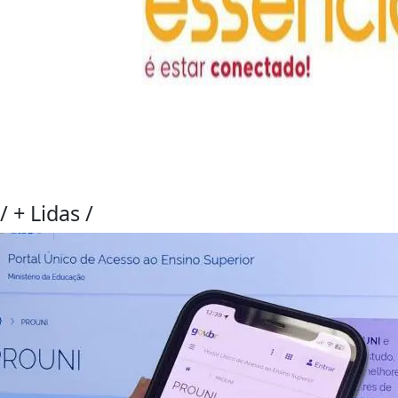
/
+ Lidas
/