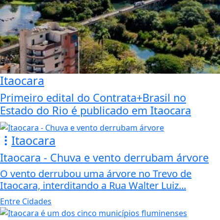
Itaocara
Primeiro edital do Contrata+Brasil no
Estado do Rio é publicado em Itaocara
Itaocara
Itaocara - Chuva e vento derrubam árvore
O vento derrubou uma árvore no Trevo de
Itaocara, interditando a Rua Walter Luiz...
Entre Cidades