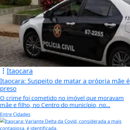
Itaocara
Itaocara: Suspeito de matar a própria mãe é
preso
O crime foi cometido no imóvel que moravam
mãe e filho, no Centro do município, no...
Entre Cidades