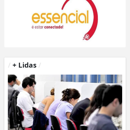
/
+ Lidas
/