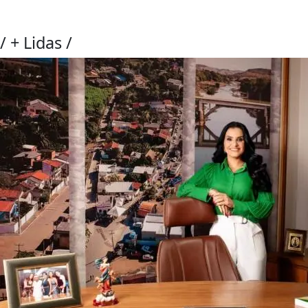
/
+ Lidas
/