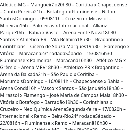
Atlético-MG – Mangueirão20h30 – Coritiba x Chapecoense
– Couto Pereira21h – Botafogo x Fluminense – Nilton
SantosDomingo – 09/0811h – Cruzeiro x Mirassol –
Mineirão16h – Palmeiras x Internacional – Allianz
Parque16h – Bahia x Vasco – Arena Fonte Nova18h30 –
Santos x Athletico-PR – Vila Belmiro18h30 – Bragantino x
Corinthians – Cícero de Souza Marques19h30 – Flamengo x
Vitória – Maracanã23ª rodadaSábado – 15/0816h30 –
Fluminense x Palmeiras – Maracanã16h30 – Atlético-MG x
Grêmio – Arena MRV18h30 – Athletico-PR x Bragantino –
Arena da Baixada21h – São Paulo x Coritiba –
MorumbisDomingo – 16/0811h – Chapecoense x Bahia –
Arena Condá16h – Vasco x Santos – São Januário18h30 –
Mirassol x Flamengo – José Maria de Campos Maia18h30 –
Vitória x Botafogo – Barradão19h30 – Corinthians x
Cruzeiro – Neo Química ArenaSegunda-feira – 17/0820h –
Internacional x Remo – Beira-Rio24ª rodadaSábado –
22/0816h – Fluminense x Remo – Maracanã18h30 –