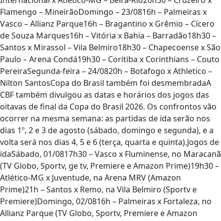
Internacional x Atlético-MG – Beira-Rio20h30 – Cruzeiro x
Flamengo – MineirãoDomingo – 23/0816h – Palmeiras x
Vasco – Allianz Parque16h – Bragantino x Grêmio – Cícero
de Souza Marques16h – Vitória x Bahia – Barradão18h30 –
Santos x Mirassol – Vila Belmiro18h30 – Chapecoense x São
Paulo – Arena Condá19h30 – Coritiba x Corinthians – Couto
PereiraSegunda-feira – 24/0820h – Botafogo x Athletico –
Nilton SantosCopa do Brasil também foi desmembradaA
CBF também divulgou as datas e horários dos jogos das
oitavas de final da Copa do Brasil 2026. Os confrontos vão
ocorrer na mesma semana: as partidas de ida serão nos
dias 1º, 2 e 3 de agosto (sábado, domingo e segunda), e a
volta será nos dias 4, 5 e 6 (terça, quarta e quinta).Jogos de
idaSábado, 01/0817h30 – Vasco x Fluminense, no Maracanã
(TV Globo, Sportv, ge tv, Premiere e Amazon Prime)19h30 –
Atlético-MG x Juventude, na Arena MRV (Amazon
Prime)21h – Santos x Remo, na Vila Belmiro (Sportv e
Premiere)Domingo, 02/0816h – Palmeiras x Fortaleza, no
Allianz Parque (TV Globo, Sportv, Premiere e Amazon