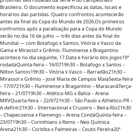
próximas seis rodadas da Série A do Campeonato
Brasileiro. O documento especificou as datas, locais e
horários das partidas. Quatro confrontos acontecerão
antes da final da Copa do Mundo de 2026.Os primeiros
confrontos após a paralisação para a Copa do Mundo
serão no dia 16 de julho — três dias antes da final do
Mundial — com Botafogo x Santos, Vitória x Vasco da
Gama e Mirassol x Grêmio. Fluminense x Bragantino
acontece no dia seguinte, 17.Data e horário dos jogos19ª
rodadaQuinta-feira – 16/0719h30 – Botafogo x Santos –
Nilton Santos19h30 – Vitória x Vasco – Barradão21h30 –
Mirassol x Grêmio – José Maria de Campos MaiaSexta-feira
– 17/0721h30 – Fluminense x Bragantino – MaracanãTerça-
feira – 21/0719h30 – Atlético-MG x Bahia – Arena
MRVQuarta-feira – 22/0721h30 – São Paulo x Athletico-PR –
A definir21h30 – Internacional x Cruzeiro – Beira-Rio21h30
– Chapecoense x Flamengo – Arena CondáQuinta-feira –
23/0719h30 – Corinthians x Remo – Neo Química
Arena21h30 – Coritiba x Palmeiras – Couto Pereira20ª