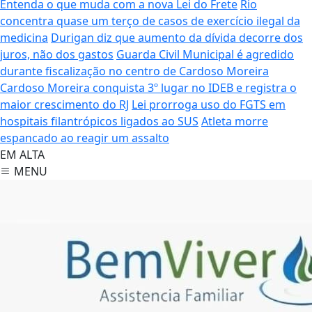
Entenda o que muda com a nova Lei do Frete
Rio
concentra quase um terço de casos de exercício ilegal da
medicina
Durigan diz que aumento da dívida decorre dos
juros, não dos gastos
Guarda Civil Municipal é agredido
durante fiscalização no centro de Cardoso Moreira
Cardoso Moreira conquista 3º lugar no IDEB e registra o
maior crescimento do RJ
Lei prorroga uso do FGTS em
hospitais filantrópicos ligados ao SUS
Atleta morre
espancado ao reagir um assalto
EM ALTA
MENU