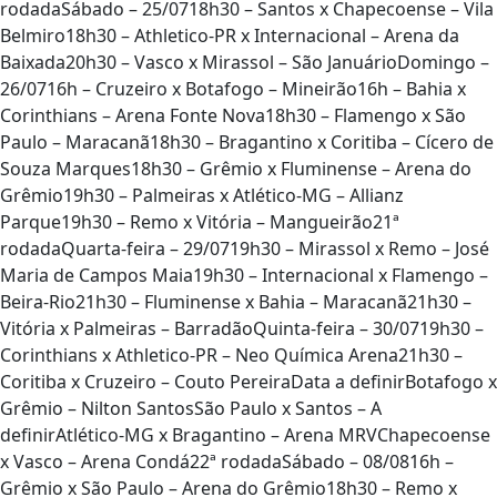
rodadaSábado – 25/0718h30 – Santos x Chapecoense – Vila
Belmiro18h30 – Athletico-PR x Internacional – Arena da
Baixada20h30 – Vasco x Mirassol – São JanuárioDomingo –
26/0716h – Cruzeiro x Botafogo – Mineirão16h – Bahia x
Corinthians – Arena Fonte Nova18h30 – Flamengo x São
Paulo – Maracanã18h30 – Bragantino x Coritiba – Cícero de
Souza Marques18h30 – Grêmio x Fluminense – Arena do
Grêmio19h30 – Palmeiras x Atlético-MG – Allianz
Parque19h30 – Remo x Vitória – Mangueirão21ª
rodadaQuarta-feira – 29/0719h30 – Mirassol x Remo – José
Maria de Campos Maia19h30 – Internacional x Flamengo –
Beira-Rio21h30 – Fluminense x Bahia – Maracanã21h30 –
Vitória x Palmeiras – BarradãoQuinta-feira – 30/0719h30 –
Corinthians x Athletico-PR – Neo Química Arena21h30 –
Coritiba x Cruzeiro – Couto PereiraData a definirBotafogo x
Grêmio – Nilton SantosSão Paulo x Santos – A
definirAtlético-MG x Bragantino – Arena MRVChapecoense
x Vasco – Arena Condá22ª rodadaSábado – 08/0816h –
Grêmio x São Paulo – Arena do Grêmio18h30 – Remo x