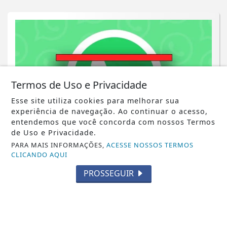
Termos de Uso e Privacidade
Esse site utiliza cookies para melhorar sua
experiência de navegação. Ao continuar o acesso,
entendemos que você concorda com nossos Termos
de Uso e Privacidade.
NOTICIA EM DESTAQUE
PARA MAIS INFORMAÇÕES,
ACESSE NOSSOS TERMOS
CLICANDO AQUI
Saiba quais smatfones serão banidos
pelo WhatsApp; veja a lista
PROSSEGUIR
Saiba Mais