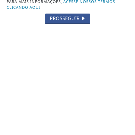
PARA MAIS INFORMAÇÕES,
ACESSE NOSSOS TERMOS
Prefeitura de São Fidélis confirma
CLICANDO AQUI
caso de febre maculosa após mortes
PROSSEGUIR
suspeitas
Saiba Mais
NOTICIA EM DESTAQUE