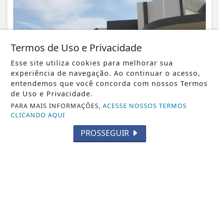
Termos de Uso e Privacidade
Esse site utiliza cookies para melhorar sua
experiência de navegação. Ao continuar o acesso,
entendemos que você concorda com nossos Termos
NOTICIA EM DESTAQUE
de Uso e Privacidade.
IFF de Itaperuna alcança maior nota do
PARA MAIS INFORMAÇÕES,
ACESSE NOSSOS TERMOS
IDEB entre escolas de Ensino Médio do...
CLICANDO AQUI
Notícia em Destaque
PROSSEGUIR
NOSSAS NOTÍCIAS
NO CELULAR
Receba as notícias do Entre Cidades no
seu app favorito de mensagens.