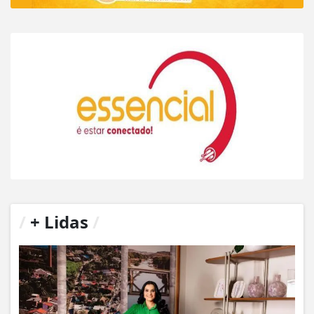
/
+ Lidas
/