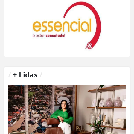
/
+ Lidas
/