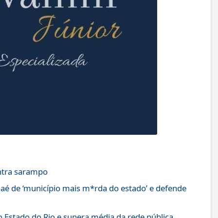
ontra sarampo
aé de ‘município mais m*rda do estado’ e defende
 Estado do Rio e supera média da rede pública