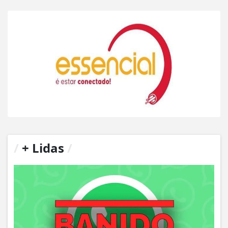
/
+ Lidas
/