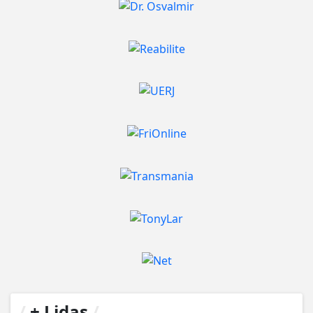
/
+ Lidas
/