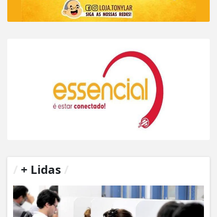
/
+ Lidas
/