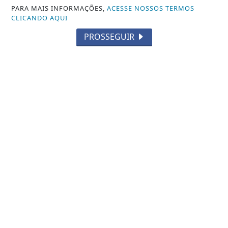
PARA MAIS INFORMAÇÕES,
ACESSE NOSSOS TERMOS
CLICANDO AQUI
PROSSEGUIR
NOTICIA EM DESTAQUE
Agroamazônia triplica conversas com
agente de IA
Saiba Mais