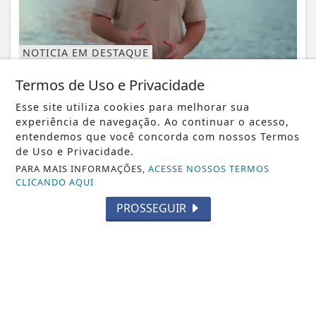
NOTICIA EM DESTAQUE
Candidato a deputado federal chama Laje
Termos de Uso e Privacidade
do Muriaé de ‘município mais m*rda do...
Notícia em Destaque
Esse site utiliza cookies para melhorar sua
experiência de navegação. Ao continuar o acesso,
entendemos que você concorda com nossos Termos
de Uso e Privacidade.
PARA MAIS INFORMAÇÕES,
ACESSE NOSSOS TERMOS
CLICANDO AQUI
PROSSEGUIR
BRASIL
Controle do colesterol deve começar na
infância, alerta cardiologista