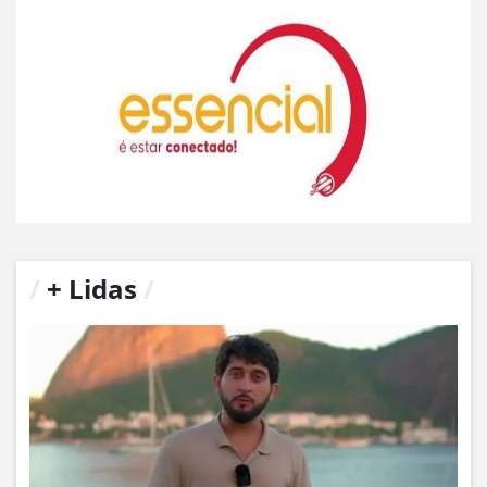
/
+ Lidas
/