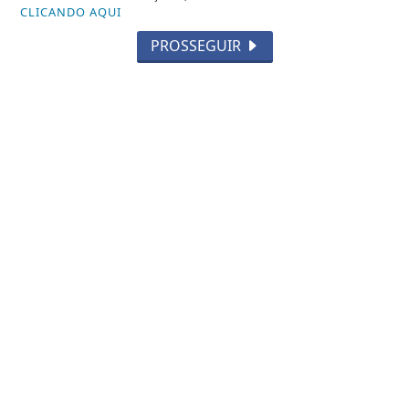
CLICANDO AQUI
PROSSEGUIR
NOTICIA EM DESTAQUE
Italva amplia opções de esporte com a
chegada das aulas gratuitas de
Beach...
Saiba Mais