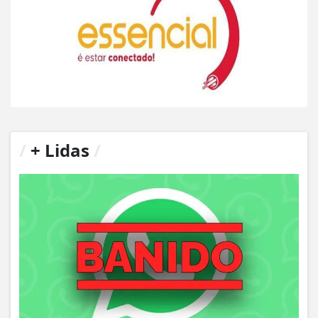
/
+ Lidas
/