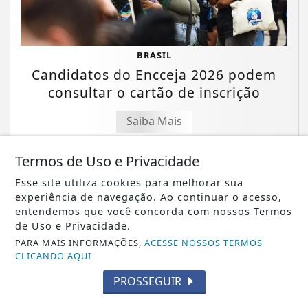
BRASIL
Candidatos do Encceja 2026 podem
consultar o cartão de inscrição
Saiba Mais
Termos de Uso e Privacidade
Esse site utiliza cookies para melhorar sua
experiência de navegação. Ao continuar o acesso,
entendemos que você concorda com nossos Termos
NOTICIA EM DESTAQUE
de Uso e Privacidade.
Evento em Alphaville trata YouTube
PARA MAIS INFORMAÇÕES,
ACESSE NOSSOS TERMOS
como ativo de negócio
CLICANDO AQUI
PROSSEGUIR
Saiba Mais