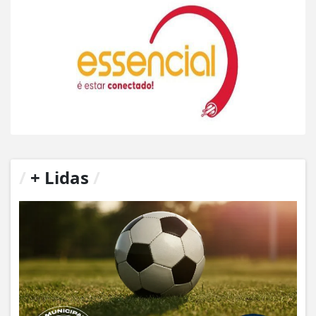
/
+ Lidas
/