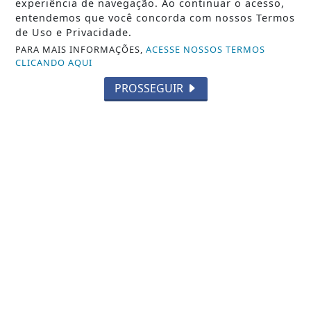
experiência de navegação. Ao continuar o acesso,
entendemos que você concorda com nossos Termos
de Uso e Privacidade.
PARA MAIS INFORMAÇÕES,
ACESSE NOSSOS TERMOS
CLICANDO AQUI
PROSSEGUIR
BRASIL
Controle do colesterol deve começar na
infância, alerta cardiologista
No Dia Nacional de Prevenção e Controle do
Colesterol, especialista da Sociedade...