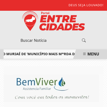
DEUS SEJA LOUVADO!
MENU
URIAÉ DE ‘MUNICÍPIO MAIS M*RDA DO ESTADO’ E DEFENDE 
EM ALTA