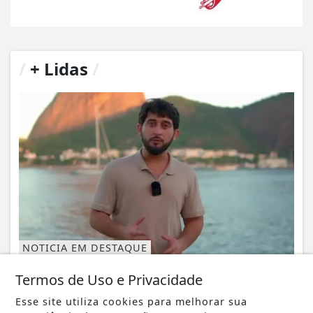
/
+ Lidas
/
NOTICIA EM DESTAQUE
Candidato a deputado federal chama Laje
Termos de Uso e Privacidade
do Muriaé de ‘município mais m*rda do...
Notícia em Destaque
Esse site utiliza cookies para melhorar sua