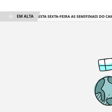
EM ALTA
COMEÇA NESTA SEXTA-FEIRA AS SEMIFINAIS DO CA