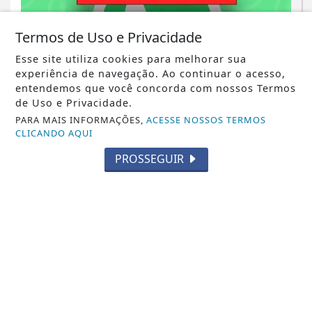
Termos de Uso e Privacidade
Esse site utiliza cookies para melhorar sua
experiência de navegação. Ao continuar o acesso,
entendemos que você concorda com nossos Termos
de Uso e Privacidade.
NOTICIA EM DESTAQUE
PARA MAIS INFORMAÇÕES,
ACESSE NOSSOS TERMOS
CLICANDO AQUI
Saiba quais smatfones serão banidos
pelo WhatsApp; veja a lista
PROSSEGUIR
Saiba Mais