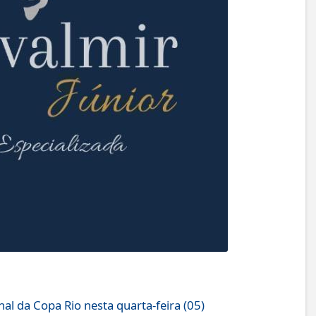
al da Copa Rio nesta quarta-feira (05)