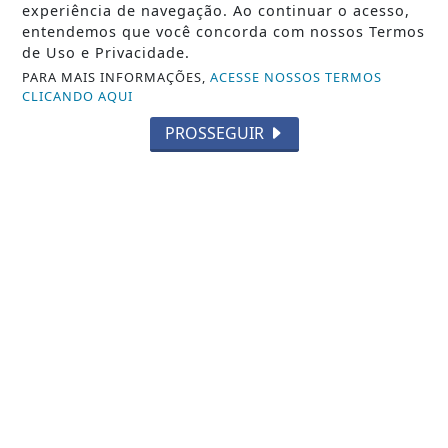
experiência de navegação. Ao continuar o acesso,
resultado histórico e colocou o município...
entendemos que você concorda com nossos Termos
de Uso e Privacidade.
PARA MAIS INFORMAÇÕES,
ACESSE NOSSOS TERMOS
CLICANDO AQUI
PROSSEGUIR
NOTICIA EM DESTAQUE
Eleição suplementar para Prefeitura de
Itaguaí será em 25 de outubro, mesma
data do...
Notícia em Destaque