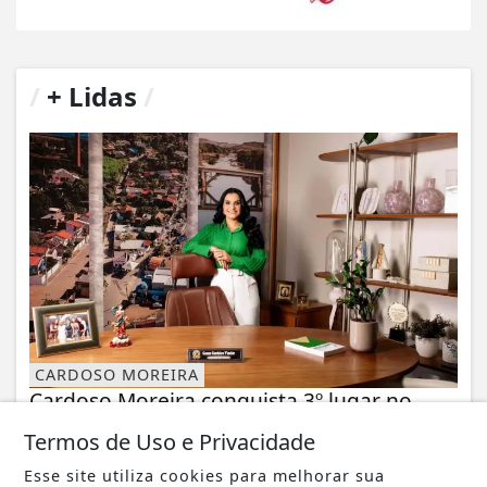
/
+ Lidas
/
CARDOSO MOREIRA
Cardoso Moreira conquista 3º lugar no
Ideb e registra o maior crescimento do
Termos de Uso e Privacidade
Estado...
Esse site utiliza cookies para melhorar sua
A educação de Cardoso Moreira alcançou um