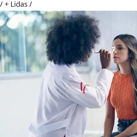
/
+ Lidas
/