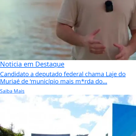
Noticia em Destaque
Candidato a deputado federal chama Laje do
Muriaé de ‘município mais m*rda do...
Saiba Mais