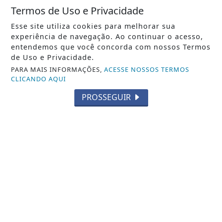
Termos de Uso e Privacidade
Esse site utiliza cookies para melhorar sua
experiência de navegação. Ao continuar o acesso,
entendemos que você concorda com nossos Termos
de Uso e Privacidade.
PARA MAIS INFORMAÇÕES,
ACESSE NOSSOS TERMOS
CLICANDO AQUI
PROSSEGUIR
NOTICIA EM DESTAQUE
Instituição no Noroeste Fluminense é a 1ª
da região a conquistar acreditação do...
Notícia em Destaque
NOSSAS NOTÍCIAS
NO CELULAR
Receba as notícias do Entre Cidades no