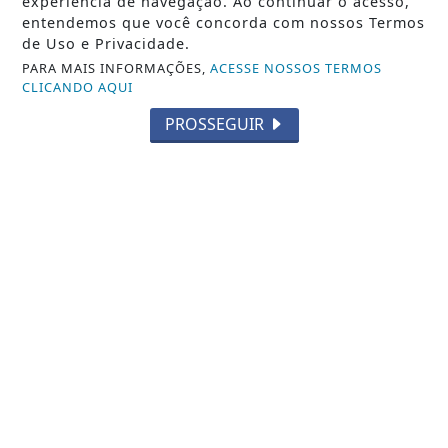
experiência de navegação. Ao continuar o acesso,
entendemos que você concorda com nossos Termos
de Uso e Privacidade.
PARA MAIS INFORMAÇÕES,
ACESSE NOSSOS TERMOS
CLICANDO AQUI
PROSSEGUIR
BRASIL
Controle do colesterol deve começar
na infância, alerta cardiologista
Saiba Mais