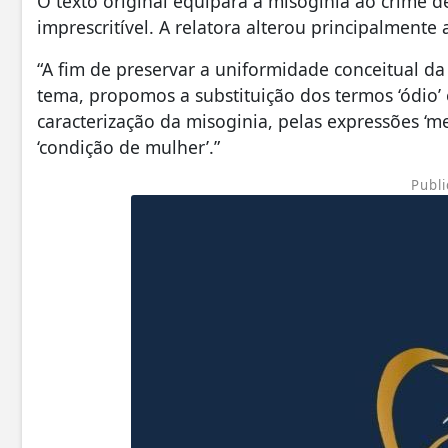
O texto original equipara a misoginia ao crime de
imprescritível. A relatora alterou principalmente 
“A fim de preservar a uniformidade conceitual da
tema, propomos a substituição dos termos ‘ódio’ e
caracterização da misoginia, pelas expressões ‘
‘condição de mulher’.”
Publi