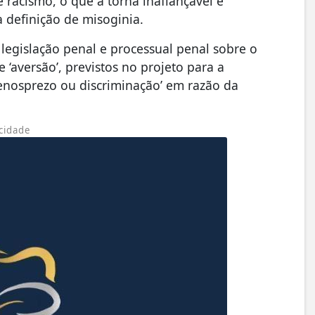
 racismo, o que a torna inafiançável e
a definição de misoginia.
 legislação penal e processual penal sobre o
 ‘aversão’, previstos no projeto para a
menosprezo ou discriminação’ em razão da
cidade