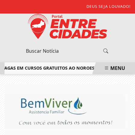
DEUS SEJA LOUVADO!
MENU
0 VAGAS EM CURSOS GRATUITOS AO NOROESTE FLUMINENSE
C
EM ALTA