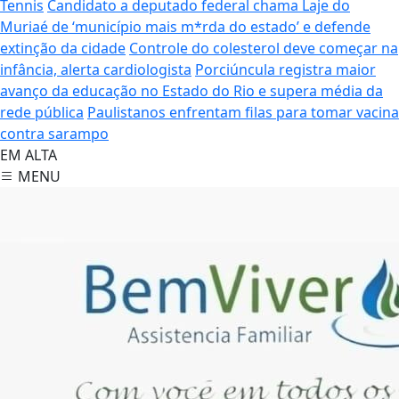
Tennis
Candidato a deputado federal chama Laje do
Muriaé de ‘município mais m*rda do estado’ e defende
extinção da cidade
Controle do colesterol deve começar na
infância, alerta cardiologista
Porciúncula registra maior
avanço da educação no Estado do Rio e supera média da
rede pública
Paulistanos enfrentam filas para tomar vacina
contra sarampo
EM ALTA
MENU