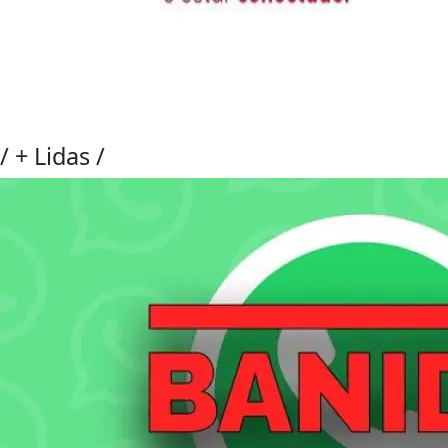
/
+ Lidas
/