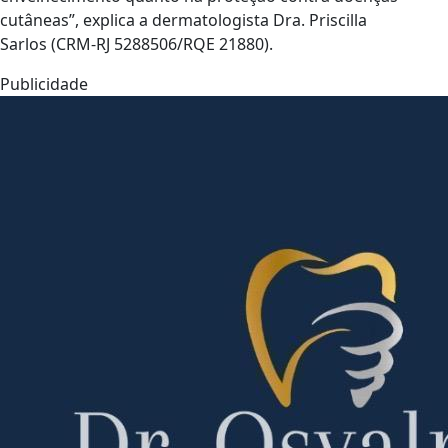
cutâneas”, explica a dermatologista Dra. Priscilla
Sarlos (CRM-RJ 5288506/RQE 21880).
Publicidade