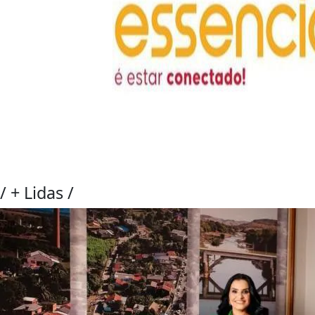
/
+ Lidas
/