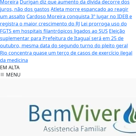
Moreira
Durigan diz que aumento da dívida decorre dos
juros, não dos gastos
Atleta morre espancado ao reagir
um assalto
Cardoso Moreira conquista 3º lugar no IDEB e
registra o maior crescimento do RJ
Lei prorroga uso do
FGTS em hospitais filantrópicos ligados ao SUS
Eleição
suplementar para Prefeitura de Itaguaí será em 25 de
outubro, mesma data do segundo turno do pleito geral
Rio concentra quase um terço de casos de exercício ilegal
da medicina
EM ALTA
MENU