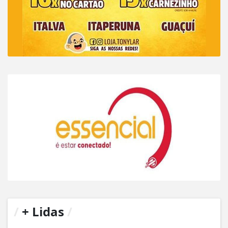
/
+ Lidas
/