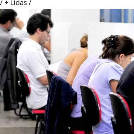
/
+ Lidas
/