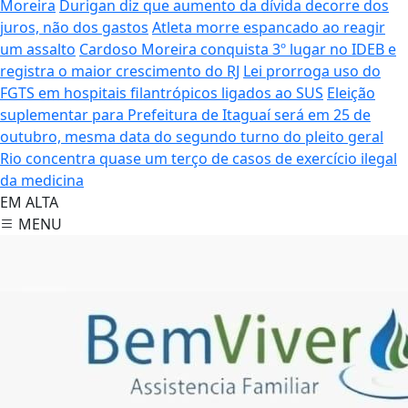
Moreira
Durigan diz que aumento da dívida decorre dos
juros, não dos gastos
Atleta morre espancado ao reagir
um assalto
Cardoso Moreira conquista 3º lugar no IDEB e
registra o maior crescimento do RJ
Lei prorroga uso do
FGTS em hospitais filantrópicos ligados ao SUS
Eleição
suplementar para Prefeitura de Itaguaí será em 25 de
outubro, mesma data do segundo turno do pleito geral
Rio concentra quase um terço de casos de exercício ilegal
da medicina
EM ALTA
MENU