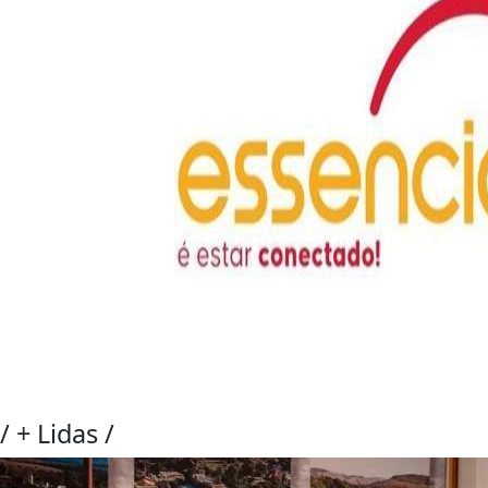
/
+ Lidas
/