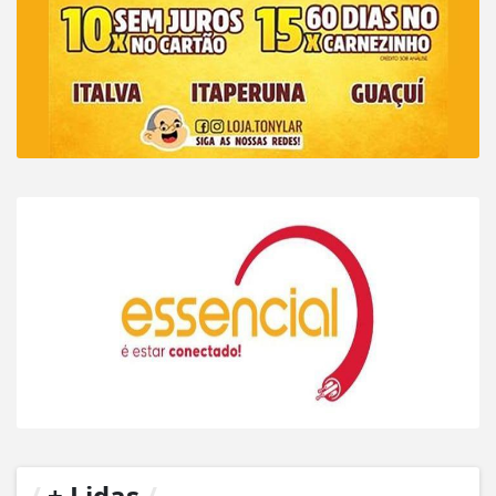
/
+ Lidas
/