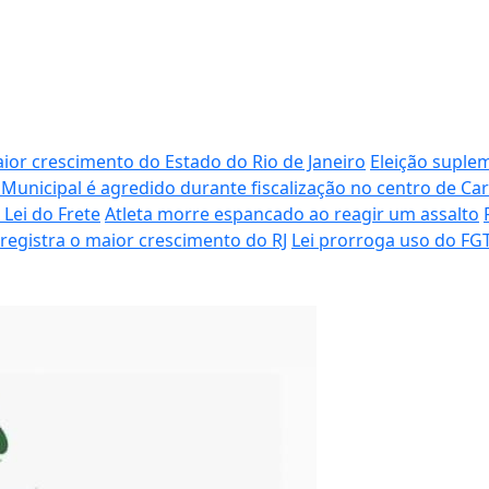
aior crescimento do Estado do Rio de Janeiro
Eleição suplem
 Municipal é agredido durante fiscalização no centro de C
Lei do Frete
Atleta morre espancado ao reagir um assalto
registra o maior crescimento do RJ
Lei prorroga uso do FGT