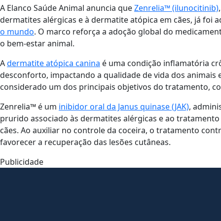
A Elanco Saúde Animal anuncia que
Zenrelia™ (ilunocitinib)
dermatites alérgicas e à dermatite atópica em cães, já foi
o mundo
. O marco reforça a adoção global do medicament
o bem-estar animal.
A
dermatite atópica canina
é uma condição inflamatória crô
desconforto, impactando a qualidade de vida dos animais 
considerado um dos principais objetivos do tratamento, c
Zenrelia™ é um
inibidor oral da Janus quinase (JAK)
, admini
prurido associado às dermatites alérgicas e ao tratamento
cães. Ao auxiliar no controle da coceira, o tratamento con
favorecer a recuperação das lesões cutâneas.
Publicidade