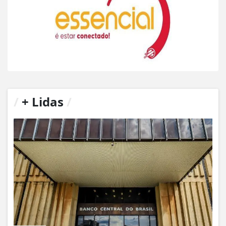
/
+ Lidas
/