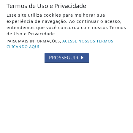
Termos de Uso e Privacidade
Esse site utiliza cookies para melhorar sua
NOTICIA EM DESTAQUE
experiência de navegação. Ao continuar o acesso,
Quatro jogos foram realizados pelas
entendemos que você concorda com nossos Termos
de Uso e Privacidade.
quartas de final da Copa Rio nesta...
PARA MAIS INFORMAÇÕES,
ACESSE NOSSOS TERMOS
CLICANDO AQUI
Saiba Mais
PROSSEGUIR