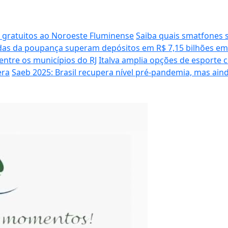
s gratuitos ao Noroeste Fluminense
Saiba quais smatfones s
das da poupança superam depósitos em R$ 7,15 bilhões em
entre os municípios do RJ
Italva amplia opções de esporte 
era
Saeb 2025: Brasil recupera nível pré-pandemia, mas ain