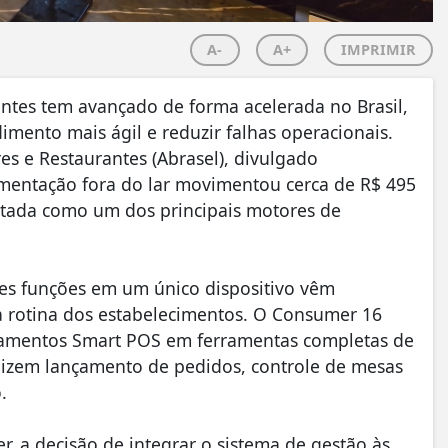
A-
A+
IMPRIMIR
antes tem avançado de forma acelerada no Brasil,
mento mais ágil e reduzir falhas operacionais.
es e Restaurantes (Abrasel), divulgado
limentação fora do lar movimentou cerca de R$ 495
ntada como um dos principais motores de
tes funções em um único dispositivo vêm
rotina dos estabelecimentos. O Consumer 16
ipamentos Smart POS em ferramentas completas de
alizem lançamento de pedidos, controle de mesas
.
 a decisão de integrar o sistema de gestão às