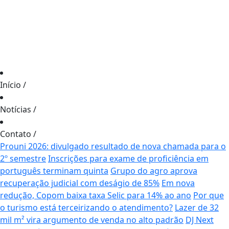
Início
/
Notícias
/
Contato
/
Prouni 2026: divulgado resultado de nova chamada para o
2º semestre
Inscrições para exame de proficiência em
português terminam quinta
Grupo do agro aprova
recuperação judicial com deságio de 85%
Em nova
redução, Copom baixa taxa Selic para 14% ao ano
Por que
o turismo está terceirizando o atendimento?
Lazer de 32
mil m² vira argumento de venda no alto padrão
DJ Next