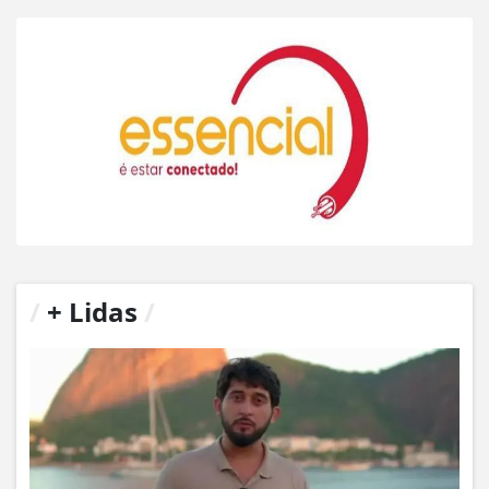
/
+ Lidas
/