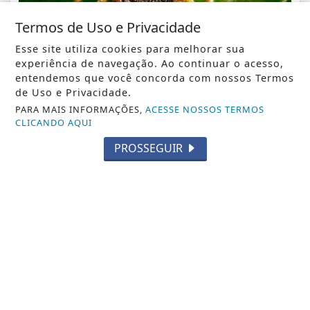
Termos de Uso e Privacidade
Esse site utiliza cookies para melhorar sua
NOTICIA EM DESTAQUE
experiência de navegação. Ao continuar o acesso,
Prefeitura de São Fidélis confirma caso de
entendemos que você concorda com nossos Termos
febre maculosa após mortes suspeitas
de Uso e Privacidade.
PARA MAIS INFORMAÇÕES,
ACESSE NOSSOS TERMOS
Notícia em Destaque
CLICANDO AQUI
PROSSEGUIR
NOSSAS NOTÍCIAS
NO CELULAR
Receba as notícias do Entre Cidades no
seu app favorito de mensagens.
Whatsapp