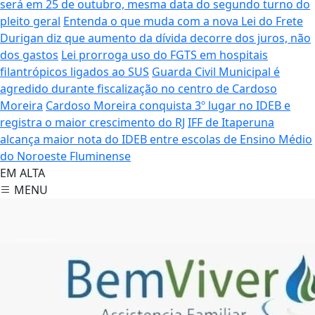
será em 25 de outubro, mesma data do segundo turno do
pleito geral
Entenda o que muda com a nova Lei do Frete
Durigan diz que aumento da dívida decorre dos juros, não
dos gastos
Lei prorroga uso do FGTS em hospitais
filantrópicos ligados ao SUS
Guarda Civil Municipal é
agredido durante fiscalização no centro de Cardoso
Moreira
Cardoso Moreira conquista 3º lugar no IDEB e
registra o maior crescimento do RJ
IFF de Itaperuna
alcança maior nota do IDEB entre escolas de Ensino Médio
do Noroeste Fluminense
EM ALTA
MENU