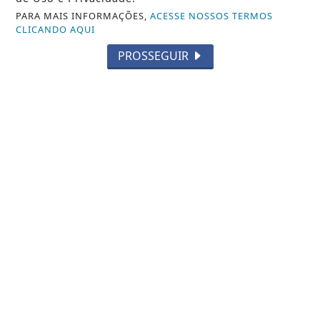
PARA MAIS INFORMAÇÕES,
ACESSE NOSSOS TERMOS
CLICANDO AQUI
PROSSEGUIR
NOTICIA EM DESTAQUE
Quem responde por encomendas
extraviadas no condomínio?
Saiba Mais