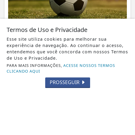
Termos de Uso e Privacidade
Esse site utiliza cookies para melhorar sua
NOTICIA EM DESTAQUE
experiência de navegação. Ao continuar o acesso,
Começa nesta sexta-feira as semifinais do
entendemos que você concorda com nossos Termos
Campeonato Municipal de Futebol de
de Uso e Privacidade.
Italva
PARA MAIS INFORMAÇÕES,
ACESSE NOSSOS TERMOS
CLICANDO AQUI
Notícia em Destaque
PROSSEGUIR