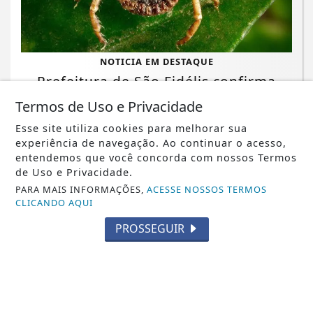
NOTICIA EM DESTAQUE
Prefeitura de São Fidélis confirma
caso de febre maculosa após mortes
Termos de Uso e Privacidade
suspeitas
Esse site utiliza cookies para melhorar sua
experiência de navegação. Ao continuar o acesso,
Saiba Mais
entendemos que você concorda com nossos Termos
de Uso e Privacidade.
PARA MAIS INFORMAÇÕES,
ACESSE NOSSOS TERMOS
CLICANDO AQUI
MAIS POSTAGENS
PROSSEGUIR