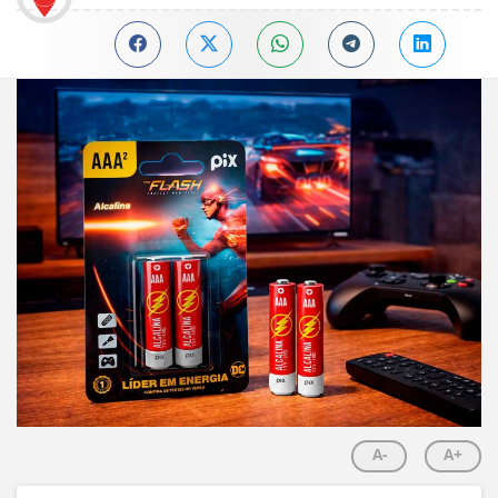
A-
A+