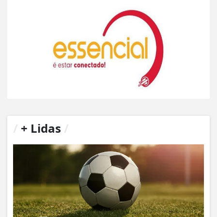
/
+ Lidas
/