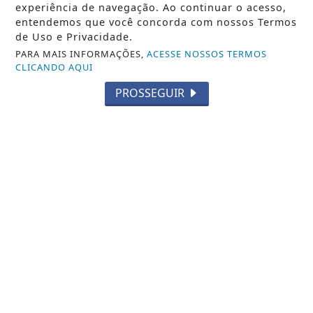
experiência de navegação. Ao continuar o acesso,
entendemos que você concorda com nossos Termos
de Uso e Privacidade.
PARA MAIS INFORMAÇÕES,
ACESSE NOSSOS TERMOS
CLICANDO AQUI
PROSSEGUIR
NOTICIA EM DESTAQUE
Prefeitura de São Fidélis confirma
caso de febre maculosa após mortes
suspeitas
Saiba Mais