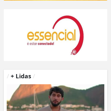
/
+ Lidas
/