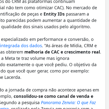
dos do CRM às plataformas continuam
ial não tem como otimizar CAC). No mercado de
ntificação de peças e
Entity IDs
passaram a
uito parecidas podem aumentar a quantidade de
ualidade dos sinais usados pelo algoritmo.
, especializado em performance e conversão, o
s integrada dos dados
. "As áreas de Mídia, CRM e
esas obterem
melhoria de CAC e crescimento real
.
 a Meta te traz volume mas ignora
ndo exatamente o que você pediu. O objetivo da
 do que você quer gerar, como por exemplo:
e Lacerda.
ndo a jornada de compra não acontece apenas em
xemplo,
consolidou-se como canal de venda e
 Segundo a pesquisa
Panorama Zenvia: O que Faz
entro
, realizada pela Zenvia em parceria com a