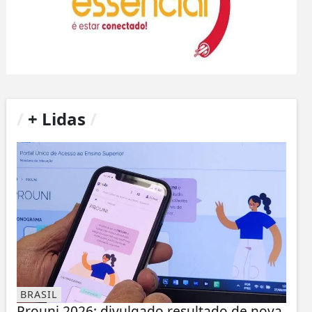
/
+ Lidas
/
BRASIL
Prouni 2026: divulgado resultado de nova