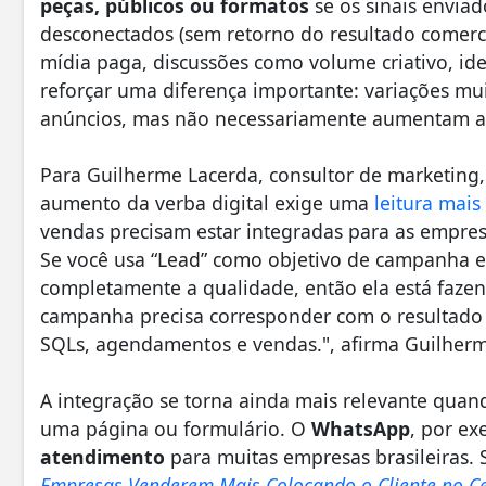
peças, públicos ou formatos
se os sinais envia
desconectados (sem retorno do resultado comerc
mídia paga, discussões como volume criativo, ide
reforçar uma diferença importante: variações m
anúncios, mas não necessariamente aumentam a q
Para Guilherme Lacerda, consultor de marketing
aumento da verba digital exige uma
leitura mai
vendas precisam estar integradas para as empr
Se você usa “Lead” como objetivo de campanha e
completamente a qualidade, então ela está faze
campanha precisa corresponder com o resultado
SQLs, agendamentos e vendas.", afirma Guilherm
A integração se torna ainda mais relevante qua
uma página ou formulário. O
WhatsApp
, por e
atendimento
para muitas empresas brasileiras.
Empresas Venderem Mais Colocando o Cliente no C