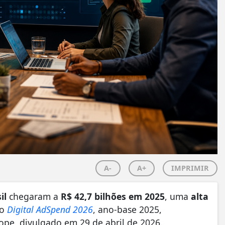
A-
A+
IMPRIMIR
il
chegaram a
R$ 42,7 bilhões em 2025
, uma
alta
do
Digital AdSpend 2026
, ano-base 2025,
ope, divulgado em 29 de abril de 2026.