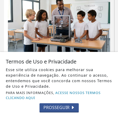
NOTICIA EM DESTAQUE
Termos de Uso e Privacidade
Impressão 3D ganha espaço em
projetos educacionais
Esse site utiliza cookies para melhorar sua
experiência de navegação. Ao continuar o acesso,
Saiba Mais
entendemos que você concorda com nossos Termos
de Uso e Privacidade.
PARA MAIS INFORMAÇÕES,
ACESSE NOSSOS TERMOS
CLICANDO AQUI
PROSSEGUIR