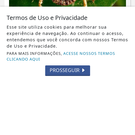
Termos de Uso e Privacidade
NOTICIA EM DESTAQUE
Esse site utiliza cookies para melhorar sua
Prefeitura de São Fidélis confirma
experiência de navegação. Ao continuar o acesso,
entendemos que você concorda com nossos Termos
caso de febre maculosa após mortes
de Uso e Privacidade.
suspeitas
PARA MAIS INFORMAÇÕES,
ACESSE NOSSOS TERMOS
CLICANDO AQUI
Saiba Mais
PROSSEGUIR