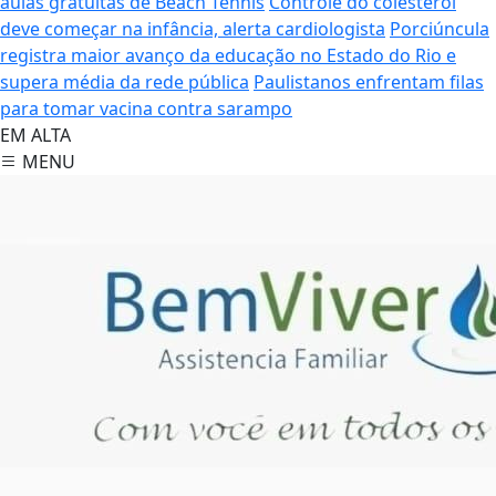
aulas gratuitas de Beach Tennis
Controle do colesterol
deve começar na infância, alerta cardiologista
Porciúncula
registra maior avanço da educação no Estado do Rio e
supera média da rede pública
Paulistanos enfrentam filas
para tomar vacina contra sarampo
EM ALTA
MENU