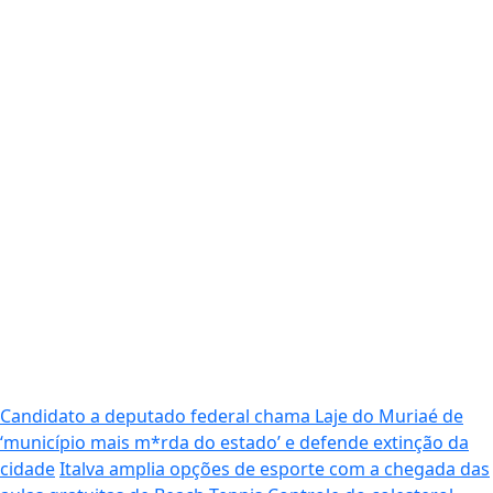
Candidato a deputado federal chama Laje do Muriaé de
‘município mais m*rda do estado’ e defende extinção da
cidade
Italva amplia opções de esporte com a chegada das