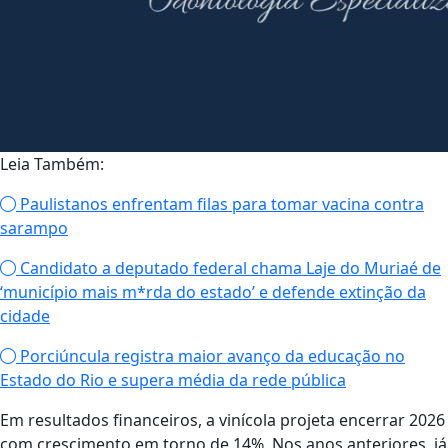
Leia Também:
Paulistanos enfrentam filas para tomar vacina contra
sarampo
Candidato a deputado federal chama Laje do Muriaé de
‘município mais m*rda do estado’ e defende extinção da
cidade
Porciúncula registra maior avanço da educação no
Estado do Rio e supera média da rede pública
Em resultados financeiros, a vinícola projeta encerrar 2026
com crescimento em torno de 14%. Nos anos anteriores, já