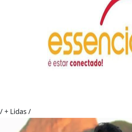
/
+ Lidas
/